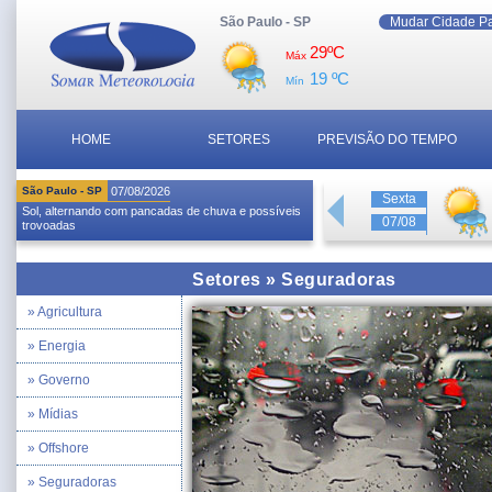
São Paulo - SP
Mudar Cidade P
29ºC
Máx
19 ºC
Mín
HOME
SETORES
PREVISÃO DO TEMPO
São Paulo - SP
07/08/2026
Sexta
Sol, alternando com pancadas de chuva e possíveis
07/08
trovoadas
Setores » Seguradoras
» Agricultura
» Energia
» Governo
» Mídias
» Offshore
» Seguradoras