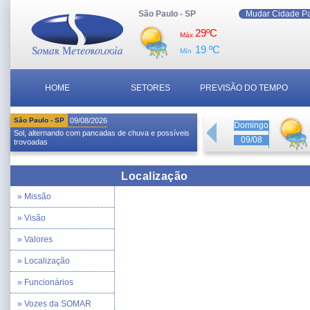
São Paulo - SP
Mudar Cidade P
29ºC
Máx
19 ºC
Mín
HOME
SETORES
PREVISÃO DO TEMPO
São Paulo - SP
09/08/2026
Domingo
Sol, alternando com pancadas de chuva e possíveis
09/08
trovoadas
Localização
» Missão
» Visão
» Valores
» Localização
» Funcionários
» Vozes da SOMAR