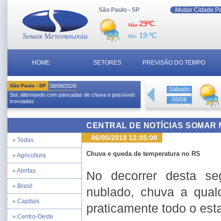
São Paulo - SP
Mudar Cidade P
29ºC
Máx
19 ºC
Mín
HOME
SETORES
PREVISÃO DO TEMPO
São Paulo - SP
08/08/2026
Sábado
Sol, alternando com pancadas de chuva e possíveis
08/08
trovoadas
CENTRAL DE NOTÍCIAS SOMAR
06/05/2019 12:05:00
» Todas
Chuva e queda de temperatura no RS
» Agricultura
» Alertas
No decorrer desta seg
» Brasil
nublado, chuva a qua
» Capitais
praticamente todo o est
» Centro-Oeste