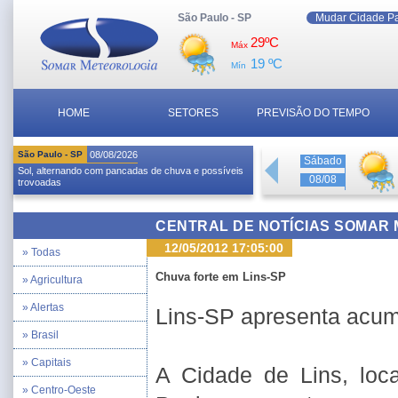
São Paulo - SP
Mudar Cidade P
29ºC
Máx
19 ºC
Mín
HOME
SETORES
PREVISÃO DO TEMPO
São Paulo - SP
08/08/2026
Sábado
Sol, alternando com pancadas de chuva e possíveis
08/08
trovoadas
CENTRAL DE NOTÍCIAS SOMAR
12/05/2012 17:05:00
» Todas
Chuva forte em Lins-SP
» Agricultura
» Alertas
Lins-SP apresenta acumu
» Brasil
» Capitais
A Cidade de Lins, loc
» Centro-Oeste